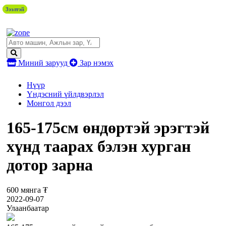
Зээлтэй
Зээлтэй
Миний зарууд
Зар нэмэх
Нүүр
Үндэсний үйлдвэрлэл
Монгол дээл
165-175см өндөртэй эрэгтэй
хүнд таарах бэлэн хурган
дотор зарна
600 мянга ₮
2022-09-07
Улаанбаатар