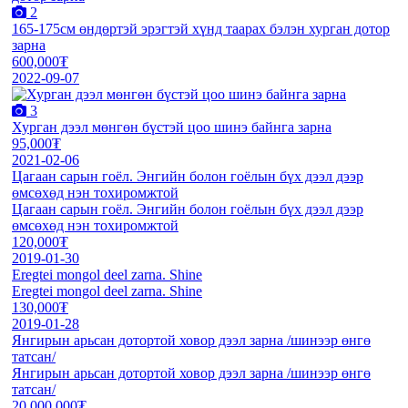
2
165-175см өндөртэй эрэгтэй хүнд таарах бэлэн хурган дотор
зарна
600,000₮
2022-09-07
3
Хурган дээл мөнгөн бүстэй цоо шинэ байнга зарна
95,000₮
2021-02-06
Цагаан сарын гоёл. Энгийн болон гоёлын бүх дээл дээр
өмсөхөд нэн тохиромжтой
Цагаан сарын гоёл. Энгийн болон гоёлын бүх дээл дээр
өмсөхөд нэн тохиромжтой
120,000₮
2019-01-30
Eregtei mongol deel zarna. Shine
Eregtei mongol deel zarna. Shine
130,000₮
2019-01-28
Янгирын арьсан дотортой ховор дээл зарна /шинээр өнгө
татсан/
Янгирын арьсан дотортой ховор дээл зарна /шинээр өнгө
татсан/
20,000,000₮