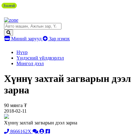
Зээлтэй
Зээлтэй
Миний зарууд
Зар нэмэх
Нүүр
Үндэсний үйлдвэрлэл
Монгол дээл
Хүннү захтай загварын дээл
зарна
90 мянга ₮
2018-02-11
Хүннү захтай загварын дээл зарна
8666162X