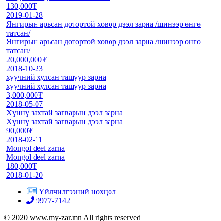
130,000₮
2019-01-28
Янгирын арьсан дотортой ховор дээл зарна /шинээр өнгө
татсан/
Янгирын арьсан дотортой ховор дээл зарна /шинээр өнгө
татсан/
20,000,000₮
2018-10-23
хуучний хулсан ташуур зарна
хуучний хулсан ташуур зарна
3,000,000₮
2018-05-07
Хүннү захтай загварын дээл зарна
Хүннү захтай загварын дээл зарна
90,000₮
2018-02-11
Mongol deel zarna
Mongol deel zarna
180,000₮
2018-01-20
Үйлчилгээний нөхцөл
9977-7142
© 2020 www.my-zar.mn All rights reserved