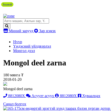
Зээлтэй
Зээлтэй
Миний зарууд
Зар нэмэх
Нүүр
Үндэсний үйлдвэрлэл
Монгол дээл
Mongol deel zarna
180 мянга ₮
2018-01-20
Mongol deel zarna
8812080X
Асуулт асуух
8812080X
Хуваалцах
Санал болгох