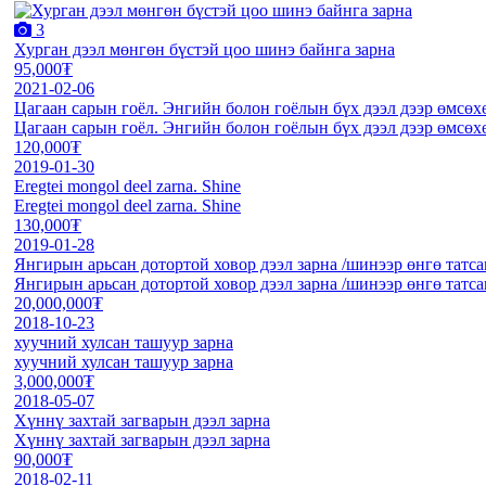
3
Хурган дээл мөнгөн бүстэй цоо шинэ байнга зарна
95,000₮
2021-02-06
Цагаан сарын гоёл. Энгийн болон гоёлын бүх дээл дээр өмсө
Цагаан сарын гоёл. Энгийн болон гоёлын бүх дээл дээр өмсө
120,000₮
2019-01-30
Eregtei mongol deel zarna. Shine
Eregtei mongol deel zarna. Shine
130,000₮
2019-01-28
Янгирын арьсан дотортой ховор дээл зарна /шинээр өнгө татса
Янгирын арьсан дотортой ховор дээл зарна /шинээр өнгө татса
20,000,000₮
2018-10-23
хуучний хулсан ташуур зарна
хуучний хулсан ташуур зарна
3,000,000₮
2018-05-07
Хүннү захтай загварын дээл зарна
Хүннү захтай загварын дээл зарна
90,000₮
2018-02-11