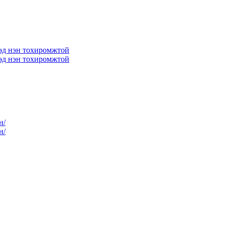
хөд нэн тохиромжтой
хөд нэн тохиромжтой
н/
н/