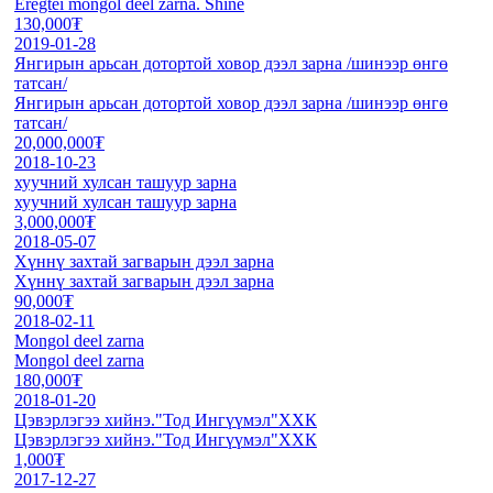
Eregtei mongol deel zarna. Shine
130,000₮
2019-01-28
Янгирын арьсан дотортой ховор дээл зарна /шинээр өнгө
татсан/
Янгирын арьсан дотортой ховор дээл зарна /шинээр өнгө
татсан/
20,000,000₮
2018-10-23
хуучний хулсан ташуур зарна
хуучний хулсан ташуур зарна
3,000,000₮
2018-05-07
Хүннү захтай загварын дээл зарна
Хүннү захтай загварын дээл зарна
90,000₮
2018-02-11
Mongol deel zarna
Mongol deel zarna
180,000₮
2018-01-20
Цэвэрлэгээ хийнэ."Тод Ингүүмэл"ХХК
Цэвэрлэгээ хийнэ."Тод Ингүүмэл"ХХК
1,000₮
2017-12-27