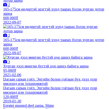
2
165-175см өндөртэй эрэгтэй хүнд таарах бэлэн хурган дотор
зарна
600,000₮
2022-09-07
2
165-175см өндөртэй эрэгтэй хүнд таарах бэлэн хурган дотор
зарна
600,000₮
2022-09-07
3
Хурган дээл мөнгөн бүстэй цоо шинэ байнга зарна
95,000₮
2021-02-06
Цагаан сарын гоёл. Энгийн болон гоёлын бүх дээл дээр
өмсөхөд нэн тохиромжтой
Цагаан сарын гоёл. Энгийн болон гоёлын бүх дээл дээр
өмсөхөд нэн тохиромжтой
120,000₮
2019-01-30
Eregtei mongol deel zarna. Shine