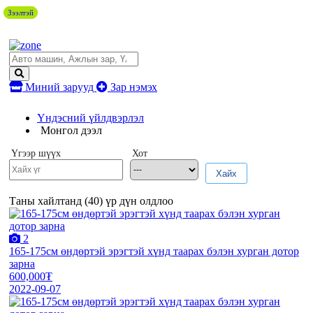
Зээлтэй
Зээлтэй
Миний зарууд
Зар нэмэх
Үндэсний үйлдвэрлэл
Монгол дээл
Үгээр шүүх
Хот
Хайх
Таны хайлтанд (
40
) үр дүн олдлоо
2
165-175см өндөртэй эрэгтэй хүнд таарах бэлэн хурган дотор
зарна
600,000₮
2022-09-07