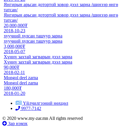
Янгирын арьсан дотортой ховор дээл зарна /шинээр өнгө
татсан/
Янгирын арьсан дотортой ховор дээл зарна /шинээр өнгө
татсан/
20,000,000₮
2018-10-23
хуучний хулсан ташуур зарна
хуучний хулсан ташуур зарна
3,000,000₮
2018-05-07
Хүннү захтай загварын дээл зарна
Хүннү захтай загварын дээл зарна
90,000₮
2018-02-11
Mongol deel zarna
Mongol deel zarna
180,000₮
2018-01-20
Үйлчилгээний нөхцөл
9977-7142
© 2020 www.my-zar.mn All rights reserved
Зар нэмэх