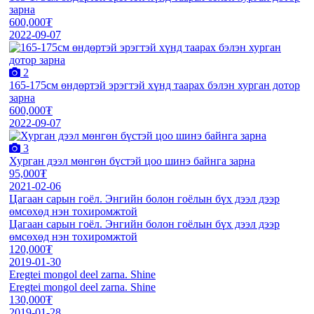
зарна
600,000₮
2022-09-07
2
165-175см өндөртэй эрэгтэй хүнд таарах бэлэн хурган дотор
зарна
600,000₮
2022-09-07
3
Хурган дээл мөнгөн бүстэй цоо шинэ байнга зарна
95,000₮
2021-02-06
Цагаан сарын гоёл. Энгийн болон гоёлын бүх дээл дээр
өмсөхөд нэн тохиромжтой
Цагаан сарын гоёл. Энгийн болон гоёлын бүх дээл дээр
өмсөхөд нэн тохиромжтой
120,000₮
2019-01-30
Eregtei mongol deel zarna. Shine
Eregtei mongol deel zarna. Shine
130,000₮
2019-01-28