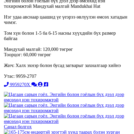
Энгийн болон гоёлын бүх дээл дээр өмсөхөд нэн
тохиромжтой Мандухай малгай Mandukhai Hat
Нэг удаа авснаар цаашид үе үеэрээ өвлүүлэн өмсөх хатадын
чимэг.
Том хүн болон 1-5 ба 6-15 насны хүүхдийн бүх размер
байгаа
Мандухай малгай: 120,000 төгрөг
Тоорцог: 60,000 төгрөг
Жич: Халх эхнэр болон бусад загварыг захиалгаар хийнэ
Утас: 9959-2707
9959270X
Санал болгох