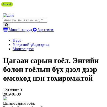
Зээлтэй
Зээлтэй
Миний зарууд
Зар нэмэх
Нүүр
Үндэсний үйлдвэрлэл
Монгол дээл
Цагаан сарын гоёл. Энгийн
болон гоёлын бүх дээл дээр
өмсөхөд нэн тохиромжтой
120 мянга ₮
2019-01-30
Цагаан сарын гоёл.