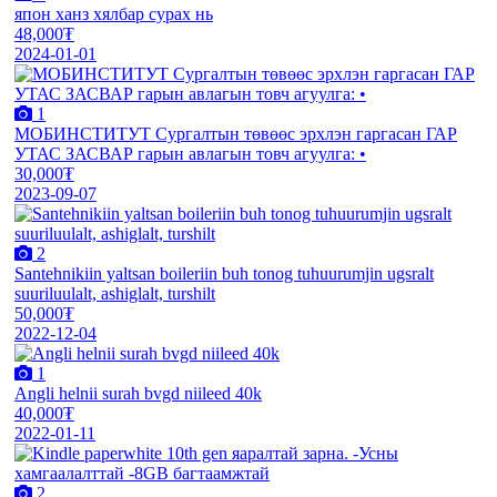
япон ханз хялбар сурах нь
48,000₮
2024-01-01
1
МОБИНСТИТУТ Сургалтын төвөөс эрхлэн гаргасан ГАР
УТАС ЗАСВАР гарын авлагын товч агуулга: •
30,000₮
2023-09-07
2
Santehnikiin yaltsan boileriin buh tonog tuhuurumjin ugsralt
suuriluulalt, ashiglalt, turshilt
50,000₮
2022-12-04
1
Angli helnii surah bvgd niileed 40k
40,000₮
2022-01-11
2