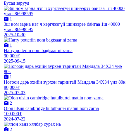
Бусад зарууд
1
3ш ном зарна нэг ч хэрглээгүй шинээрээ байгаа 1ш 40000
утас: 86998595
2025-10-30
1
Harry potteriin nom bagtsaar ni zarna
90,000₮
2025-09-15
1
Ногоон дарь эхийн зүрхэн таринтай Мандала 34Х34 үнэ 80к
80,000₮
2025-07-03
2
Olon ulsiin cambridge hutulburtei matiin nom zarna
100,000₮
2024-07-22
2