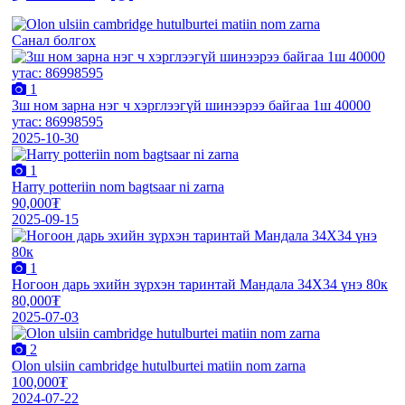
Санал болгох
1
3ш ном зарна нэг ч хэрглээгүй шинээрээ байгаа 1ш 40000
утас: 86998595
2025-10-30
1
Harry potteriin nom bagtsaar ni zarna
90,000₮
2025-09-15
1
Ногоон дарь эхийн зүрхэн таринтай Мандала 34Х34 үнэ 80к
80,000₮
2025-07-03
2
Olon ulsiin cambridge hutulburtei matiin nom zarna
100,000₮
2024-07-22