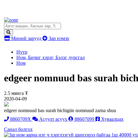
Миний зарууд
Зар нэмэх
Нүүр
Ном, Бичиг хэрэг, Бэлэг дурсгал
Ном
edgeer nomnuud bas surah bic
2.5 мянга ₮
2020-04-09
edgeer nomnuud bas surah bichigiin nomnuud zarna shuu
8860709X
Асуулт асуух
88607099
Хуваалцах
Санал болгох