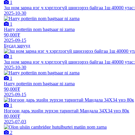
1
3ш ном зарна нэг ч хэрглээгүй шинээрээ байгаа 1ш 40000 утас
2025-10-30
1
Harry potteriin nom bagtsaar ni zarna
90,000₮
2025-09-15
Бусад зарууд
1
3ш ном зарна нэг ч хэрглээгүй шинээрээ байгаа 1ш 40000 утас
2025-10-30
1
Harry potteriin nom bagtsaar ni zarna
90,000₮
2025-09-15
1
Ногоон дарь эхийн зүрхэн таринтай Мандала 34Х34 үнэ 80к
80,000₮
2025-07-03
2