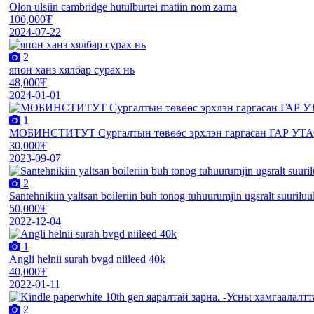
Olon ulsiin cambridge hutulburtei matiin nom zarna
100,000₮
2024-07-22
2
япон ханз хялбар сурах нь
48,000₮
2024-01-01
1
МОБИНСТИТУТ Сургалтын төвөөс эрхлэн гаргасан ГАР УТАС 
30,000₮
2023-09-07
2
Santehnikiin yaltsan boileriin buh tonog tuhuurumjin ugsralt suuriluulal
50,000₮
2022-12-04
1
Angli helnii surah bvgd niileed 40k
40,000₮
2022-01-11
2