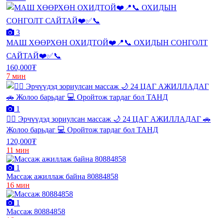
3
МАШ ХӨӨРХӨН ОХИДТОЙ❤️📍📞 ОХИДЫН СОНГОЛТ
САЙТАЙ❤️✅📞
160,000₮
7 мин
1
💆‍♂️ Эрчүүдэд зориулсан массаж 🌙 24 ЦАГ АЖИЛЛАДАГ 🚗
Жолоо барьдаг 💻 Оройтож тардаг бол ТАНД
120,000₮
11 мин
1
Массаж ажиллаж байна 80884858
16 мин
1
Массаж 80884858