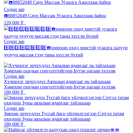
Содон зар
☎️88852049 Саун Массаж Угаалга Ажиллаж байна
120,000 ₮
Содон зар
9️⃣9️⃣3️⃣9️⃣2️⃣8️⃣5️⃣8️⃣☎️хөөрхөн охид хөөстэй угаалга халуун
чулуун массаж гээд таны хүссэн бүхий
Содон зар
Хүчирхэг эрчүүддээ Аялалын ядаргааг нь тайлахаар
Хөөрхөн охидын сонголттойгоор Бүтэн цагаар хүлээж
180,000 ₮
Содон зар
Зөвхөн эрчүүддээ Тусгай багц үйлчилгээгээр Сэтгэл татам
охидоор Зуны аялалын ядаргааг тайлахаар
180,000 ₮