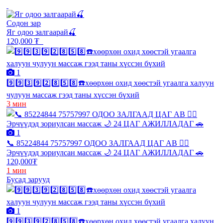
Содон зар
Яг одоо залгаарай🍒
120,000 ₮
1
9️⃣9️⃣3️⃣9️⃣2️⃣8️⃣5️⃣8️⃣☎️хөөрхөн охид хөөстэй угаалга халуун
чулуун массаж гээд таны хүссэн бүхий
3 мин
1
📞 85224844 75757997 ОДОО ЗАЛГААД ЦАГ АВ 💆‍♂️
Эрчүүдэд зориулсан массаж 🌙 24 ЦАГ АЖИЛЛАДАГ 🚗
120,000₮
1 мин
Бусад зарууд
1
9️⃣9️⃣3️⃣9️⃣2️⃣8️⃣5️⃣8️⃣☎️хөөрхөн охид хөөстэй угаалга халуун