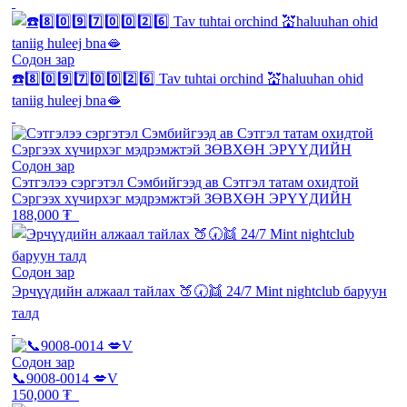
Содон зар
☎️8️⃣0️⃣9️⃣7️⃣0️⃣0️⃣2️⃣6️⃣ Tav tuhtai orchind 💒haluuhan ohid
taniig huleej bna🫦
Содон зар
Сэтгэлээ сэргэтэл Сэмбийгээд ав Сэтгэл татам охидтой
Сэргээх хүчирхэг мэдрэмжтэй ЗӨВХӨН ЭРҮҮДИЙН
188,000 ₮
Содон зар
Эрчүүдийн алжаал тайлах 🍑🕢👯 24/7 Mint nightclub баруун
талд
Содон зар
📞9008-0014 💋V
150,000 ₮