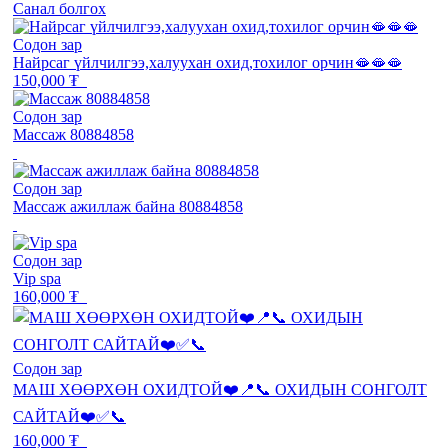
Санал болгох
Содон зар
Найрсаг үйлчилгээ,халуухан охид,тохилог орчин🫦🫦🫦
150,000 ₮
Содон зар
Массаж 80884858
Содон зар
Массаж ажиллаж байна 80884858
Содон зар
Vip spa
160,000 ₮
Содон зар
МАШ ХӨӨРХӨН ОХИДТОЙ❤️📍📞 ОХИДЫН СОНГОЛТ
САЙТАЙ❤️✅📞
160,000 ₮