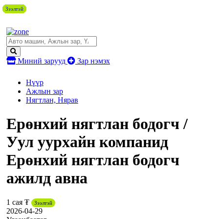
Зээлтэй
Зээлтэй
Зээлтэй
Зээлтэй
Зээлтэй
Зээлтэй
Зээлтэй
Зээлтэй
Зээлтэй
Зээлтэй
Миний зарууд
Зар нэмэх
Нүүр
Ажлын зар
Нягтлан, Нярав
Ерөнхий нягтлан бодогч /
Уул уурхайн компанид
Ерөнхий нягтлан бодогч
ажилд авна
1 сая ₮
Зээлтэй
2026-04-29