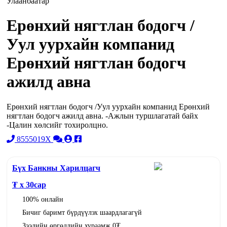
Улаанбаатар
Ерөнхий нягтлан бодогч /
Уул уурхайн компанид
Ерөнхий нягтлан бодогч
ажилд авна
Ерөнхий нягтлан бодогч /Уул уурхайн компанид Ерөнхий
нягтлан бодогч ажилд авна. -Ажлын туршлагатай байх
-Цалин хөлсийг тохиролцно.
8555019X
Бүх Банкны Харилцагч
₮ x
30
сар
100% онлайн
Бичиг баримт бүрдүүлэх шаардлагагүй
Зээлийн өргөдлийн хураамж 0₮