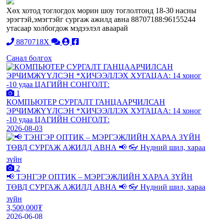
Хөх хотод тоглогдох морин шоу тоглолтонд 18-30 насны
эрэгтэй,эмэгтэйг сургаж ажилд авна 88707188:96155244
утасаар холбогдож мэдээлэл аваарай
8870718X
Санал болгох
1
КОМПЬЮТЕР СУРГАЛТ ГАНЦААРЧИЛСАН
ЭРЧИМЖҮҮЛСЭН *ХИЧЭЭЛЛЭХ ХУГАЦАА: 14 хоног
-10 удаа ЦАГИЙН СОНГОЛТ:
2026-08-03
2
📢 ТЭНГЭР ОПТИК – МЭРГЭЖЛИЙН ХАРАА ЗҮЙН
ТӨВД СУРГАЖ АЖИЛД АВНА 📢 👓 Нүдний шил, хараа
зүйн
3,500,000₮
2026-06-08