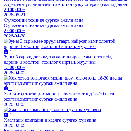
Хэрэглэгч үйлчилгээний ажилтан буюу оператор ажилд авна
2,100,000₮
2026-05-21
Сүлжээний техникч сургаж ажилд авна
Сүлжээний техникч сургаж ажилд авна
2,000,000₮
2026-04-28
1
Зуны 3 сар хөдөө эрүүл агаарт, найрсаг хамт олонтой,
өдрийн 3 хоолтой, тохилог байртай, жуулчны
1,500,000₮
2026-04-02
1
Хөх хотод тоглогдох морин шоу тоглолтонд 18-30 насны
эрэгтэй,эмэгтэйг сургаж ажилд авна
2026-03-03
1
Хаалганы компанинд хаалга суулгах хүн авна
2026-02-05
Киттельчин сургаж ажилд авна