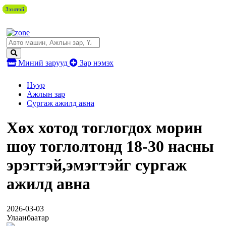
Зээлтэй
Зээлтэй
Зээлтэй
Зээлтэй
Зээлтэй
Зээлтэй
Зээлтэй
Зээлтэй
Миний зарууд
Зар нэмэх
Нүүр
Ажлын зар
Сургаж ажилд авна
Хөх хотод тоглогдох морин
шоу тоглолтонд 18-30 насны
эрэгтэй,эмэгтэйг сургаж
ажилд авна
2026-03-03
Улаанбаатар