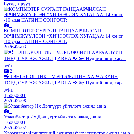
Бусад зарууд
1
КОМПЬЮТЕР СУРГАЛТ ГАНЦААРЧИЛСАН
ЭРЧИМЖҮҮЛСЭН *ХИЧЭЭЛЛЭХ ХУГАЦАА: 14 хоног
-10 удаа ЦАГИЙН СОНГОЛТ:
2026-08-03
2
📢 ТЭНГЭР ОПТИК – МЭРГЭЖЛИЙН ХАРАА ЗҮЙН
ТӨВД СУРГАЖ АЖИЛД АВНА 📢 👓 Нүдний шил, хараа
зүйн
3,500,000₮
2026-06-08
1
Улаанбаатар Их Дэлгүүрт үйлчлэгч ажилд авна
1,600,000₮
2026-06-02
Хэрэглэгч үйлчилгээний ажилтан буюу оператор ажилд авна