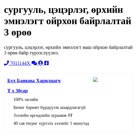
сургууль, цэцэрлэг, өрхийн
эмнэлэгт ойрхон байрлалтай
3 өрөө
сургууль, цэцэрлэг, өрхийн эмнэлэгт маш ойрхон байрлалтай
3 өрөө байр түрээслүүлнэ.
7011144X
Бүх Банкны Харилцагч
₮ x
30
сар
100% онлайн
Бичиг баримт бүрдүүлэх шаардлагагүй
Зээлийн өргөдлийн хураамж 0₮
40 сая төгрөг хүртэлх зээлийг 1 минутад