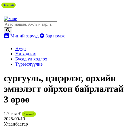
Зээлтэй
Зээлтэй
Зээлтэй
Зээлтэй
Зээлтэй
Зээлтэй
Зээлтэй
Зээлтэй
Зээлтэй
Зээлтэй
Зээлтэй
Зээлтэй
Миний зарууд
Зар нэмэх
Нүүр
Үл хөдлөх
Бусад үл хөдлөх
Түрээслүүлнэ
сургууль, цэцэрлэг, өрхийн
эмнэлэгт ойрхон байрлалтай
3 өрөө
1.7 сая ₮
Зээлтэй
2025-09-19
Улаанбаатар