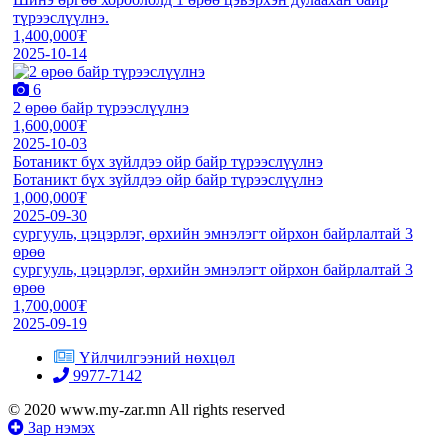
түрээслүүлнэ.
1,400,000₮
2025-10-14
6
2 өрөө байр түрээслүүлнэ
1,600,000₮
2025-10-03
Ботаникт бүх зүйлдээ ойр байр түрээслүүлнэ
Ботаникт бүх зүйлдээ ойр байр түрээслүүлнэ
1,000,000₮
2025-09-30
сургууль, цэцэрлэг, өрхийн эмнэлэгт ойрхон байрлалтай 3
өрөө
сургууль, цэцэрлэг, өрхийн эмнэлэгт ойрхон байрлалтай 3
өрөө
1,700,000₮
2025-09-19
Үйлчилгээний нөхцөл
9977-7142
© 2020 www.my-zar.mn All rights reserved
Зар нэмэх