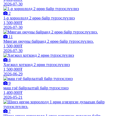
2026-07-30
2
1-р хороололд 2 өрөө байр түрээслүүлнэ
1,500,000₮
2026-07-30
11
Мянган оюуны байранд 2 өрөө байр түрээслүүлнэ.
1,500,000₮
2026-07-30
8
Хөгжил хотхонд 2 өрөө түрээслүүлнэ
1,500,000₮
2026-06-29
9
маш гоё байрлалтай байр түрээслэнэ
1,400,000₮
2026-05-21
7
Шинэ өргөө хороололд 1 өрөө цэвэрхэн дулаахан байр