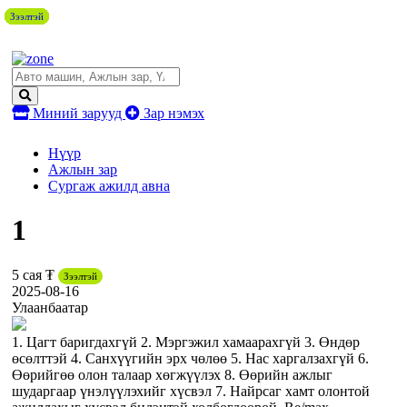
Зээлтэй
Зээлтэй
Зээлтэй
Зээлтэй
Зээлтэй
Зээлтэй
Зээлтэй
Зээлтэй
Миний зарууд
Зар нэмэх
Нүүр
Ажлын зар
Сургаж ажилд авна
1
5 сая ₮
Зээлтэй
2025-08-16
Улаанбаатар
1. Цагт баригдахгүй 2. Мэргэжил хамаарахгүй 3. Өндөр
өсөлттэй 4. Санхүүгийн эрх чөлөө 5. Нас харгалзахгүй 6.
Өөрийгөө олон талаар хөгжүүлэх 8. Өөрийн ажлыг
шударгаар үнэлүүлэхийг хүсвэл 7. Найрсаг хамт олонтой