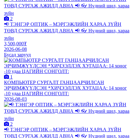
2
📢 ТЭНГЭР ОПТИК – МЭРГЭЖЛИЙН ХАРАА ЗҮЙН
ТӨВД СУРГАЖ АЖИЛД АВНА 📢 👓 Нүдний шил, хараа
зүйн
3,500,000₮
2026-06-08
Бусад зарууд
1
КОМПЬЮТЕР СУРГАЛТ ГАНЦААРЧИЛСАН
ЭРЧИМЖҮҮЛСЭН *ХИЧЭЭЛЛЭХ ХУГАЦАА: 14 хоног
-10 удаа ЦАГИЙН СОНГОЛТ:
2026-08-03
2
📢 ТЭНГЭР ОПТИК – МЭРГЭЖЛИЙН ХАРАА ЗҮЙН
ТӨВД СУРГАЖ АЖИЛД АВНА 📢 👓 Нүдний шил, хараа