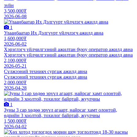
зүйн
3,500,000₮
2026-06-08
1
Улаанбаатар Их Дэлгүүрт үйлчлэгч ажилд авна
1,600,000₮
2026-06-02
Хэрэглэгч үйлчилгээний ажилтан буюу оператор ажилд авна
Хэрэглэгч үйлчилгээний ажилтан буюу оператор ажилд авна
2,100,000₮
2026-05-21
Сүлжээний техникч сургаж ажилд авна
Сүлжээний техникч сургаж ажилд авна
2,000,000₮
2026-04-28
1
Зуны 3 сар хөдөө эрүүл агаарт, найрсаг хамт олонтой,
өдрийн 3 хоолтой, тохилог байртай, жуулчны
1,500,000₮
2026-04-02