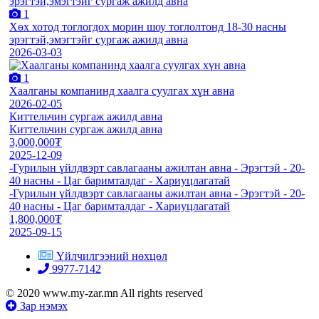
1
Хөх хотод тоглогдох морин шоу тоглолтонд 18-30 насны
эрэгтэй,эмэгтэйг сургаж ажилд авна
2026-03-03
1
Хаалганы компанинд хаалга суулгах хүн авна
2026-02-05
Киттельчин сургаж ажилд авна
Киттельчин сургаж ажилд авна
3,000,000₮
2025-12-09
-Гурилын үйлдвэрт савлагааны ажилтан авна - Эрэгтэй - 20-
40 насны - Цаг баримталдаг - Хариуцлагатай
-Гурилын үйлдвэрт савлагааны ажилтан авна - Эрэгтэй - 20-
40 насны - Цаг баримталдаг - Хариуцлагатай
1,800,000₮
2025-09-15
Үйлчилгээний нөхцөл
9977-7142
© 2020 www.my-zar.mn All rights reserved
Зар нэмэх