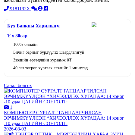
ажиллахыг хүсвэл бидэнтэй холбогдоорой. Re/max
9181192X
Бүх Банкны Харилцагч
₮ x
30
сар
100% онлайн
Бичиг баримт бүрдүүлэх шаардлагагүй
Зээлийн өргөдлийн хураамж 0₮
40 сая төгрөг хүртэлх зээлийг 1 минутад
Санал болгох
1
КОМПЬЮТЕР СУРГАЛТ ГАНЦААРЧИЛСАН
ЭРЧИМЖҮҮЛСЭН *ХИЧЭЭЛЛЭХ ХУГАЦАА: 14 хоног
-10 удаа ЦАГИЙН СОНГОЛТ:
2026-08-03