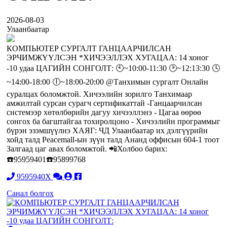
2026-08-03
Улаанбаатар
КОМПЬЮТЕР СУРГАЛТ ГАНЦААРЧИЛСАН
ЭРЧИМЖҮҮЛСЭН *ХИЧЭЭЛЛЭХ ХУГАЦАА: 14 хоног
-10 удаа ЦАГИЙН СОНГОЛТ: 🕙~10:00-11:30 🕑~12:13:30 🕓
~14:00-18:00 🕕~18:00-20:00 @Танхимын сургалт Онлайн
суралцах боломжтой. Хичээлийн зорилго Танхимаар
амжилтай сурсан сурагч сертификаттай -Ганцаарчилсан
системээр хөтөлбөрийн дагуу хичээллэнэ - Цагаа өөрөө
сонгох ба багштайгаа тохиролцоно - Хичээлийн программыг
бүрэн эзэмшүүлнэ ХАЯГ: ЧД Улаанбаатар их дэлгүүрийн
хойд талд Peacemall-ын зүүн талд Ананд оффисын 604-1 тоот
Залгаад цаг авах боломжтой. 📲Холбоо барих:
☎️95959401☎️95899768
9595940X
Санал болгох