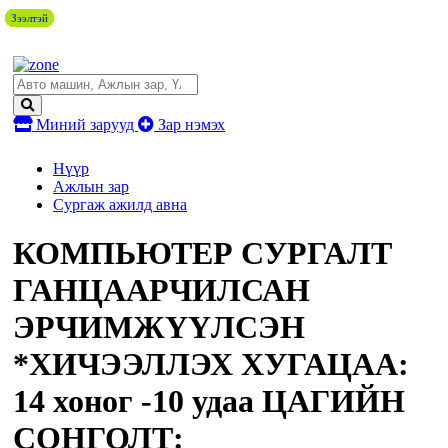
Зээлтэй
Зээлтэй
Зээлтэй
Зээлтэй
Зээлтэй
Зээлтэй
Зээлтэй
Зээлтэй
Миний зарууд
Зар нэмэх
Нүүр
Ажлын зар
Сургаж ажилд авна
КОМПЬЮТЕР СУРГАЛТ
ГАНЦААРЧИЛСАН
ЭРЧИМЖҮҮЛСЭН
*ХИЧЭЭЛЛЭХ ХУГАЦАА:
14 хоног -10 удаа ЦАГИЙН
СОНГОЛТ: