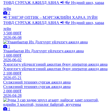
2
📢 ТЭНГЭР ОПТИК – МЭРГЭЖЛИЙН ХАРАА ЗҮЙН
ТӨВД СУРГАЖ АЖИЛД АВНА 📢 👓 Нүдний шил, хараа
зүйн
3,500,000₮
2026-06-08
1
Улаанбаатар Их Дэлгүүрт үйлчлэгч ажилд авна
1,600,000₮
2026-06-02
Хэрэглэгч үйлчилгээний ажилтан буюу оператор ажилд авна
Хэрэглэгч үйлчилгээний ажилтан буюу оператор ажилд авна
2,100,000₮
2026-05-21
Сүлжээний техникч сургаж ажилд авна
Сүлжээний техникч сургаж ажилд авна
2,000,000₮
2026-04-28
1