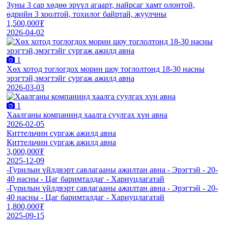
Зуны 3 сар хөдөө эрүүл агаарт, найрсаг хамт олонтой,
өдрийн 3 хоолтой, тохилог байртай, жуулчны
1,500,000₮
2026-04-02
1
Хөх хотод тоглогдох морин шоу тоглолтонд 18-30 насны
эрэгтэй,эмэгтэйг сургаж ажилд авна
2026-03-03
1
Хаалганы компанинд хаалга суулгах хүн авна
2026-02-05
Киттельчин сургаж ажилд авна
Киттельчин сургаж ажилд авна
3,000,000₮
2025-12-09
-Гурилын үйлдвэрт савлагааны ажилтан авна - Эрэгтэй - 20-
40 насны - Цаг баримталдаг - Хариуцлагатай
-Гурилын үйлдвэрт савлагааны ажилтан авна - Эрэгтэй - 20-
40 насны - Цаг баримталдаг - Хариуцлагатай
1,800,000₮
2025-09-15