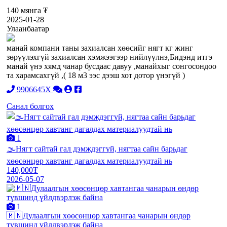
140 мянга ₮
2025-01-28
Улаанбаатар
манай компани таны захиалсан хөөсийг нягт кг жинг
зөрүүлэхгүй захиалсан хэмжээгээр нийлүүлнэ,Бидэнд итгэ
манай үнэ хямд чанар бусдаас давуу ,манайхыг сонгосондоо
та харамсахгүй ,( 18 м3 ээс дээш хот дотор үнэгүй )
9906645X
Санал болгох
1
🌫️Нягт сайтай гал дэмждэггүй, нягтаа сайн барьдаг
хөөсөнцөр хавтанг дагалдах материалуудтай нь
140,000₮
2026-05-07
1
🇲🇳Дулаалгын хөөсөнцөр хавтангаа чанарын өндөр
түвшинд үйлдвэрлэж байна