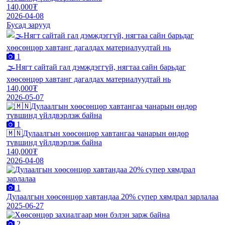
140,000₮
2026-04-08
Бусад зарууд
1
🌫️Нягт сайтай гал дэмждэггүй, нягтаа сайн барьдаг
хөөсөнцөр хавтанг дагалдах материалуудтай нь
140,000₮
2026-05-07
1
🇲🇳Дулаалгын хөөсөнцөр хавтангаа чанарын өндөр
түвшинд үйлдвэрлэж байна
140,000₮
2026-04-08
1
Дулаалгын хөөсөнцөр хавтандаа 20% супер хямдрал зарлалаа
2025-06-27
2