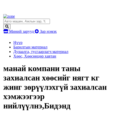
Миний зарууд
Зар нэмэх
Нүүр
Барилгын материал
Дулаалга, тусгаарлагч материал
Хөөс, Хөөсөнцөр хавтан
манай компани таны
захиалсан хөөсийг нягт кг
жинг зөрүүлэхгүй захиалсан
хэмжээгээр
нийлүүлнэ,Бидэнд