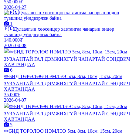
550,000₮
2026-04-27
1
🇲🇳Дулаалгын хөөсөнцөр хавтангаа чанарын өндөр
түвшинд үйлдвэрлэж байна
140,000₮
2026-04-08
6
✏️БИД ТӨРӨЛӨӨ НЭМЛЭЭ 5см, 8см, 10см, 15см, 20см
ЗУЗААНТАЙ ГАЛ ДЭМЖИХГҮЙ ЧАНАРТАЙ СЭНДВИЧ
ХАВТАНДАА
35,000₮
2026-04-07
5
✏️БИД ТӨРӨЛӨӨ НЭМЛЭЭ 5см, 8см, 10см, 15см, 20см