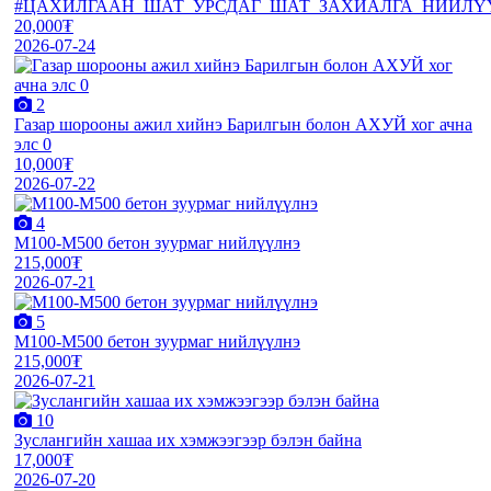
#ЦАХИЛГААН_ШАТ_УРСДАГ_ШАТ_ЗАХИАЛГА_НИЙЛҮ
20,000₮
2026-07-24
2
Газар шорооны ажил хийнэ Барилгын болон АХУЙ хог ачна
элс 0
10,000₮
2026-07-22
4
М100-М500 бетон зуурмаг нийлүүлнэ
215,000₮
2026-07-21
5
М100-М500 бетон зуурмаг нийлүүлнэ
215,000₮
2026-07-21
10
Зуслангийн хашаа их хэмжээгээр бэлэн байна
17,000₮
2026-07-20