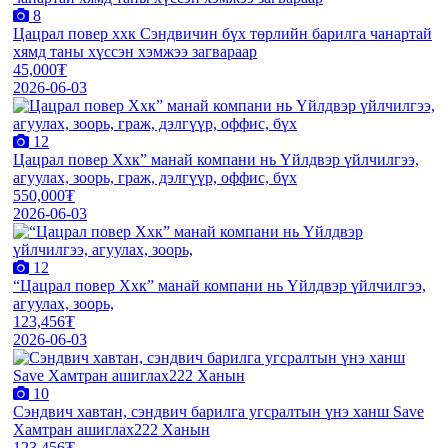
8
Цацрал повер ххк Сэндвичин бүх төрлийн барилга чанартай
хямд таны хүссэн хэмжээ загвараар
45,000₮
2026-06-03
12
Цацрал повер Ххк” манай компани нь Үйлдвэр үйлчилгээ,
агуулах, зоорь, граж, дэлгүүр, оффис, бүх
550,000₮
2026-06-03
12
“Цацрал повер Ххк” манай компани нь Үйлдвэр үйлчилгээ,
агуулах, зоорь,
123,456₮
2026-06-03
10
Сэндвич хавтан, сэндвич барилга угсралтын үнэ ханш Save
Хамтран ашиглах222 Ханын
123,456₮