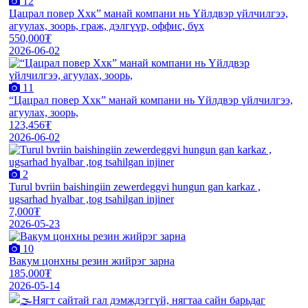
12
Цацрал повер Ххк” манай компани нь Үйлдвэр үйлчилгээ,
агуулах, зоорь, граж, дэлгүүр, оффис, бүх
550,000₮
2026-06-02
11
“Цацрал повер Ххк” манай компани нь Үйлдвэр үйлчилгээ,
агуулах, зоорь,
123,456₮
2026-06-02
2
Turul bvriin baishingiin zewerdeggvi hungun gan karkaz ,
ugsarhad hyalbar ,tog tsahilgan injiner
7,000₮
2026-05-23
10
Вакум цонхны резин жийрэг зарна
185,000₮
2026-05-14