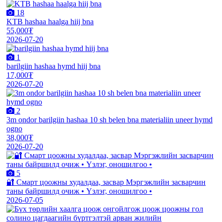
18
KTB hashaa haalga hiij bna
55,000₮
2026-07-20
1
barilgiin hashaa hymd hiij bna
17,000₮
2026-07-20
2
3m ondor barilgiin hashaa 10 sh belen bna materialiin uneer hymd
ogno
38,000₮
2026-07-20
5
🔐 Смарт цоожны худалдаа, засвар Мэргэжлийн засварчин
таны байршилд очиж • Үзлэг, оношилгоо •
2026-07-05