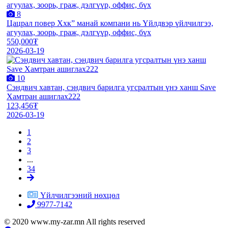
8
Цацрал повер Ххк” манай компани нь Үйлдвэр үйлчилгээ,
агуулах, зоорь, граж, дэлгүүр, оффис, бүх
550,000₮
2026-03-19
10
Сэндвич хавтан, сэндвич барилга угсралтын үнэ ханш Save
Хамтран ашиглах222
123,456₮
2026-03-19
1
2
3
...
34
Үйлчилгээний нөхцөл
9977-7142
© 2020 www.my-zar.mn All rights reserved