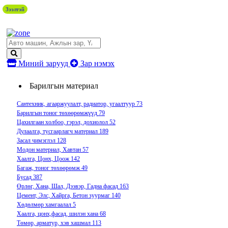
Зээлтэй
Миний зарууд
Зар нэмэх
Барилгын материал
Сантехник, агааржуулалт, радиатор, угаалтуур
73
Барилгын тоног төхөөрөмжүүд
79
Цахилгаан холбоо, гэрэл, дохиолол
52
Дулаалга, тусгаарлагч материал
189
Засал чимэглэл
128
Модон материал, Хавтан
57
Хаалга, Цонх, Цоож
142
Багаж, тоног төхөөрөмж
49
Бусад
387
Өрлөг, Хана, Шал, Дээвэр, Гадна фасад
163
Цемент, Элс, Хайрга, Бетон зуурмаг
140
Хөдөлмөр хамгаалал
5
Хаалга, цонх,фасад, шилэн хана
68
Төмөр, арматур, хэв хашмал
113