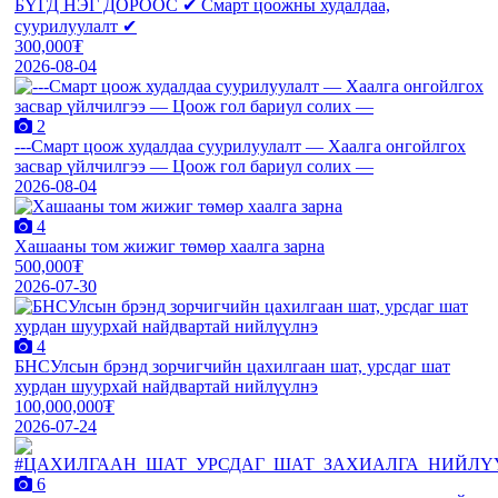
БҮГД НЭГ ДОРООС ✔ Смарт цоожны худалдаа,
суурилуулалт ✔
300,000₮
2026-08-04
2
---Смарт цоож худалдаа суурилуулалт — Хаалга онгойлгох
засвар үйлчилгээ — Цоож гол бариул солих —
2026-08-04
4
Хашааны том жижиг төмөр хаалга зарна
500,000₮
2026-07-30
4
БНСУлсын брэнд зорчигчийн цахилгаан шат, урсдаг шат
хурдан шуурхай найдвартай нийлүүлнэ
100,000,000₮
2026-07-24
6