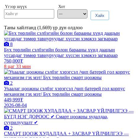
Үгээр шүүх
Хот
Хайх
Таны хайлтанд (
1,669
) үр дүн олдлоо
8
Бүх төрлийн сэлбэгийн болон барааны хүнд даацын
угсардаг төмөр тавиуруудыг хүссэн хэмжээ загвараар
760,000₮
8 цаг 33 мин
2
Ухаалаг цоожны сэлбэг хэрэгсэл /чип батерей гол корпус
механизм гэх мэт/ Бүх төрлийн смарт цоожны
449,999₮
2026-08-04
2
СМАРТ ЦООЖ ХУДАЛДАА + ЗАСВАР ҮЙЛЧИЛГЭЭ —