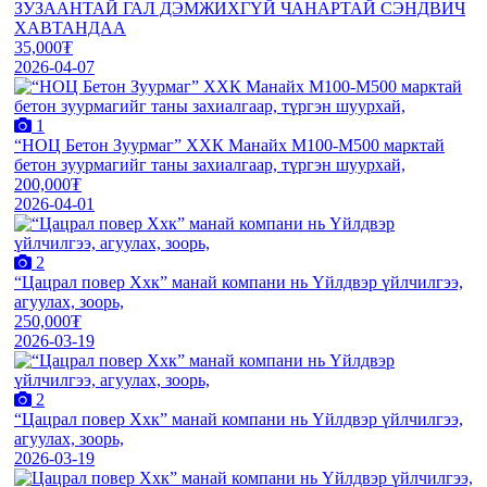
ЗУЗААНТАЙ ГАЛ ДЭМЖИХГҮЙ ЧАНАРТАЙ СЭНДВИЧ
ХАВТАНДАА
35,000₮
2026-04-07
1
“НОЦ Бетон Зуурмаг” ХХК Манайх М100-М500 марктай
бетон зуурмагийг таны захиалгаар, түргэн шуурхай,
200,000₮
2026-04-01
2
“Цацрал повер Ххк” манай компани нь Үйлдвэр үйлчилгээ,
агуулах, зоорь,
250,000₮
2026-03-19
2
“Цацрал повер Ххк” манай компани нь Үйлдвэр үйлчилгээ,
агуулах, зоорь,
2026-03-19