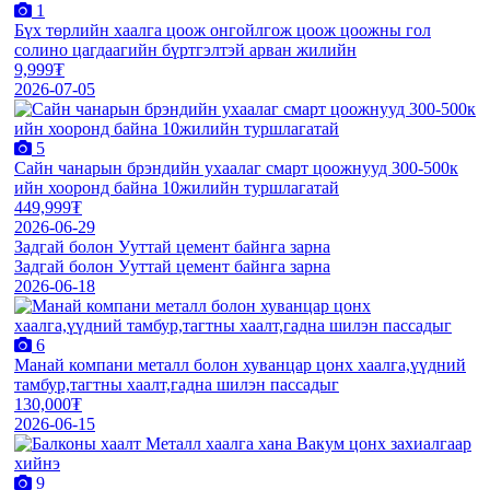
1
Бүх төрлийн хаалга цоож онгойлгож цоож цоожны гол
солино цагдаагийн бүртгэлтэй арван жилийн
9,999₮
2026-07-05
5
Сайн чанарын брэндийн ухаалаг смарт цоожнууд 300-500к
ийн хооронд байна 10жилийн туршлагатай
449,999₮
2026-06-29
Задгай болон Ууттай цемент байнга зарна
Задгай болон Ууттай цемент байнга зарна
2026-06-18
6
Манай компани металл болон хуванцар цонх хаалга,үүдний
тамбур,тагтны хаалт,гадна шилэн пассадыг
130,000₮
2026-06-15
9