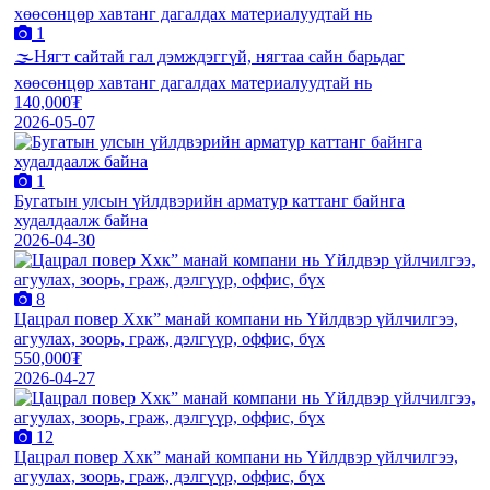
1
🌫️Нягт сайтай гал дэмждэггүй, нягтаа сайн барьдаг
хөөсөнцөр хавтанг дагалдах материалуудтай нь
140,000₮
2026-05-07
1
Бугатын улсын үйлдвэрийн арматур каттанг байнга
худалдаалж байна
2026-04-30
8
Цацрал повер Ххк” манай компани нь Үйлдвэр үйлчилгээ,
агуулах, зоорь, граж, дэлгүүр, оффис, бүх
550,000₮
2026-04-27
12
Цацрал повер Ххк” манай компани нь Үйлдвэр үйлчилгээ,
агуулах, зоорь, граж, дэлгүүр, оффис, бүх