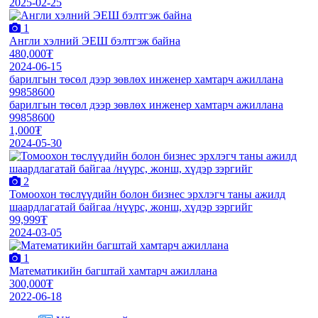
2025-02-25
1
Англи хэлний ЭЕШ бэлтгэж байна
480,000₮
2024-06-15
барилгын төсөл дээр зөвлөх инженер хамтарч ажиллана
99858600
барилгын төсөл дээр зөвлөх инженер хамтарч ажиллана
99858600
1,000₮
2024-05-30
2
Томоохон төслүүдийн болон бизнес эрхлэгч таны ажилд
шаардлагатай байгаа /нүүрс, жонш, хүдэр зэргийг
99,999₮
2024-03-05
1
Математикийн багштай хамтарч ажиллана
300,000₮
2022-06-18