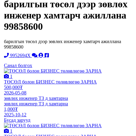
барилгын төсөл дээр зөвлөх
инженер хамтарч ажиллана
99858600
барилгын төсөл дээр зөвлөх инженер хамтарч ажиллана
99858600
9952694X
Санал болгох
1
ТӨСӨЛ болон БИЗНЕС төлөвлөгөө ЗАРНА
500,000₮
2026-05-08
зөвлөх инженер ТЗ д хамтарна
зөвлөх инженер ТЗ д хамтарна
1,000₮
2025-10-12
Бусад зарууд
1