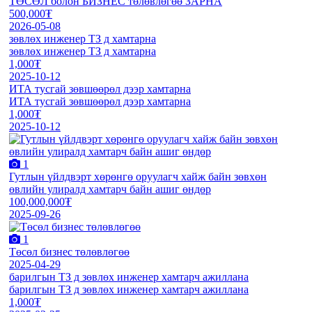
ТӨСӨЛ болон БИЗНЕС төлөвлөгөө ЗАРНА
500,000₮
2026-05-08
зөвлөх инженер ТЗ д хамтарна
зөвлөх инженер ТЗ д хамтарна
1,000₮
2025-10-12
ИТА тусгай зөвшөөрөл дээр хамтарна
ИТА тусгай зөвшөөрөл дээр хамтарна
1,000₮
2025-10-12
1
Гутлын үйлдвэрт хөрөнгө оруулагч хайж байн зөвхөн
өвлийн улиралд хамтарч байн ашиг өндөр
100,000,000₮
2025-09-26
1
Төсөл бизнес төлөвлөгөө
2025-04-29
барилгын ТЗ д зөвлөх инженер хамтарч ажиллана
барилгын ТЗ д зөвлөх инженер хамтарч ажиллана
1,000₮