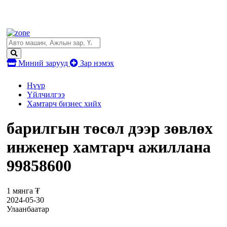
Миний зарууд
Зар нэмэх
Нүүр
Үйлчилгээ
Хамтарч бизнес хийх
барилгын төсөл дээр зөвлөх
инженер хамтарч ажиллана
99858600
1 мянга ₮
2024-05-30
Улаанбаатар