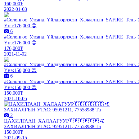
160,000₮
2022-01-03
6
#Солонгос_Улсанд_Үйлдвэрлэсэн_Халаалтын_SAFIRE_Тень_
Үнэ:176,000 😊
176,000₮
2021-11-02
6
#Солонгос_Улсанд_Үйлдвэрлэсэн_Халаалтын_SAFIRE_Тень_
Үнэ:150,000 😊
150,000₮
2021-10-05
2
ЦАХИЛГААН_ХАЛААГУУР🇩🇪🇩🇪🇩🇪 🤙
ЗАХИАЛГЫН УТАС: 95951211, 77558988 Та
150,000₮
2021-09-15