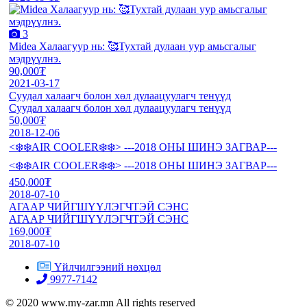
3
Midea Халаагуур нь: 🥰Тухтай дулаан уур амьсгалыг
мэдрүүлнэ.
90,000₮
2021-03-17
Суудал халаагч болон хөл дулаацуулагч тенүүд
Суудал халаагч болон хөл дулаацуулагч тенүүд
50,000₮
2018-12-06
<❄️❄️AIR COOLER❄️❄️> ---2018 ОНЫ ШИНЭ ЗАГВАР---
<❄️❄️AIR COOLER❄️❄️> ---2018 ОНЫ ШИНЭ ЗАГВАР---
450,000₮
2018-07-10
АГААР ЧИЙГШҮҮЛЭГЧТЭЙ СЭНС
АГААР ЧИЙГШҮҮЛЭГЧТЭЙ СЭНС
169,000₮
2018-07-10
Үйлчилгээний нөхцөл
9977-7142
© 2020 www.my-zar.mn All rights reserved