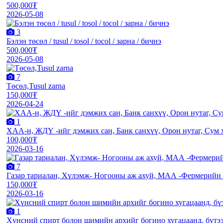
500,000₮
2026-05-08
3
Бэлэн төсөл / tusul / tosol / tocol / зарна / бичнэ
500,000₮
2026-05-08
7
Төсөл,Tusul zarna
150,000₮
2026-04-24
1
XАА-н, ЖДҮ -ийг дэмжиx сан, Банк санxүү, Орон нутаг, Сум х
100,000₮
2026-03-16
7
Газар тариалан, Хүлэмж- Ногооны аж ахуй, МАА -Фермерийн 
150,000₮
2026-03-16
1
Хүнсний спирт болон шимийн архийг богино хугацаанд, бүтээ