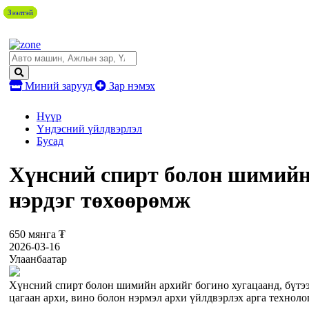
Зээлтэй
Зээлтэй
Зээлтэй
Зээлтэй
Миний зарууд
Зар нэмэх
Нүүр
Үндэсний үйлдвэрлэл
Бусад
Хүнсний спирт болон шимийн 
нэрдэг төхөөрөмж
650 мянга ₮
2026-03-16
Улаанбаатар
Хүнсний спирт болон шимийн архийг богино хугацаанд, бүтээмж
цагаан архи, вино болон нэрмэл архи үйлдвэрлэх арга те