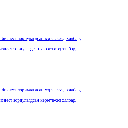
знест зориулагдсан хэрэглэхэд хялбар,
знест зориулагдсан хэрэглэхэд хялбар,