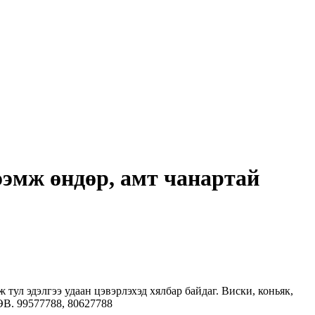
ээмж өндөр, амт чанартай
тул эдэлгээ удаан цэвэрлэхэд хялбар байдаг. Виски, коньяк,
В. 99577788, 80627788