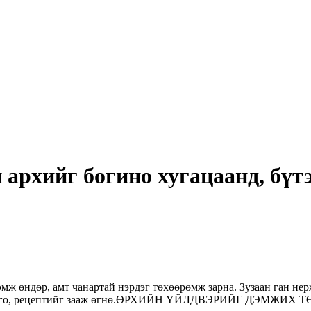
архийг богино хугацаанд, бүт
 өндөр, амт чанартай нэрдэг төхөөрөмж зарна. Зузаан ган нерж 
хнолого, рецептийг зааж өгнө.ӨРХИЙН ҮЙЛДВЭРИЙГ ДЭМЖИХ ТӨ