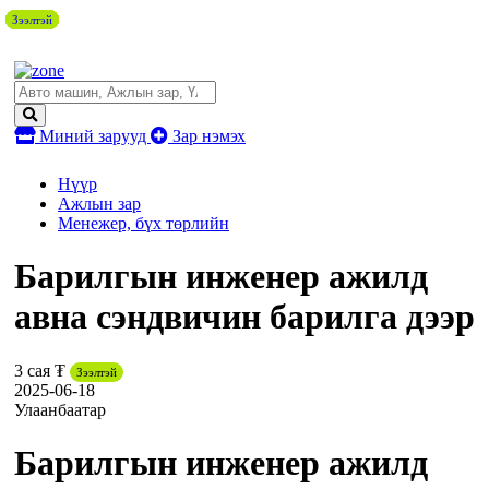
Зээлтэй
Зээлтэй
Зээлтэй
Зээлтэй
Зээлтэй
Зээлтэй
Зээлтэй
Зээлтэй
Миний зарууд
Зар нэмэх
Нүүр
Ажлын зар
Менежер, бүх төрлийн
Барилгын инженер ажилд
авна сэндвичин барилга дээр
3 сая ₮
Зээлтэй
2025-06-18
Улаанбаатар
Барилгын инженер ажилд