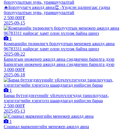
борлуулалтын хувь, урамшуулалтай
🔥Борлуулагч ажилд авна👏 -Үндсэн цалингаас гадна
борлуулалтын хувь, урамшуулалтай
2,500,000₮
2025-09-15
1
Компанийн төлөөлөгч борлуултын менежер ажилд авна
96783311 найрсаг хамт олон хүлээж байна шинэ
2025-08-22
Барилгын инженер ажилд авна сэндвичин барилга дээр
Барилгын инженер ажилд авна сэндвичин барилга дээр
3,000,000₮
2025-06-18
1
Бараа бүтээгдэхүүнийг үйлчлүүлэгчдэд танилцуулах,
хэрэглэгчийн хэрэгцээ шаардлагад нийцсэн бараа
2,500,000₮
2025-05-13
1
Сошиал маркеингийн менежер ажилд авна