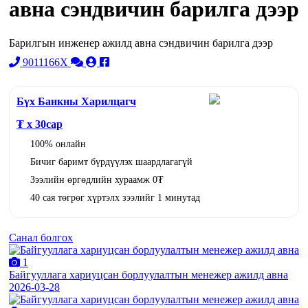
авна сэндвичин барилга дээр
Барилгын инженер ажилд авна сэндвичин барилга дээр
9011166X
Бүх Банкны Харилцагч
₮ x
30
сар
100% онлайн
Бичиг баримт бүрдүүлэх шаардлагагүй
Зээлийн өргөдлийн хураамж 0₮
40 сая төгрөг хүртэлх зээлийг 1 минутад
Санал болгох
1
Байгууллага хариуцсан борлуулалтын менежер ажилд авна
2026-03-28