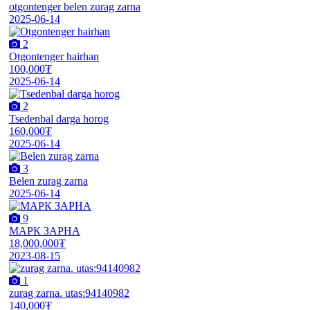
otgontenger belen zurag zarna
2025-06-14
2
Otgontenger hairhan
100,000₮
2025-06-14
2
Tsedenbal darga horog
160,000₮
2025-06-14
3
Belen zurag zarna
2025-06-14
9
МАРК ЗАРНА
18,000,000₮
2023-08-15
1
zurag zarna. utas:94140982
140,000₮