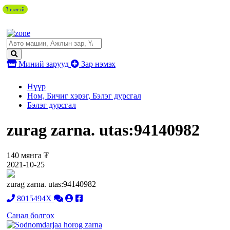
Зээлтэй
Миний зарууд
Зар нэмэх
Нүүр
Ном, Бичиг хэрэг, Бэлэг дурсгал
Бэлэг дурсгал
zurag zarna. utas:94140982
140 мянга ₮
2021-10-25
zurag zarna. utas:94140982
8015494X
Санал болгох