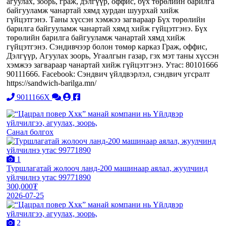
агуулах, зоорь, граж, дэлгүүр, оффис, бүх төрөлийн барилга
байгууламж чанартай хямд хурдан шуурхай хийж
гүйцэтгэнэ. Таны хүссэн хэмжээ загвараар Бүх төрөлийн
барилга байгууламж чанартай хямд хийж гүйцэтгэнэ. Бүх
төрөлийн барилга байгууламж чанартай хямд хийж
гүйцэтгэнэ. Сэндивчээр болон төмөр карказ Граж, оффис,
Дэлгүүр, Агуулах зоорь, Угаалгын газар, гэх мэт таны хүссэн
хэмжээ загвараар чанартай хийж гүйцэтгэнэ. Утас: 80101666
90111666. Facebook: Сэндвич үйлдвэрлэл, сэндвич угсралт
https://sandwich-barilga.mn/
9011166X
Санал болгох
1
Туршлагатай жолооч ланд-200 машинаар аялал, жуулчинд
үйлчилнэ утас 99771890
300,000₮
2026-07-25
2