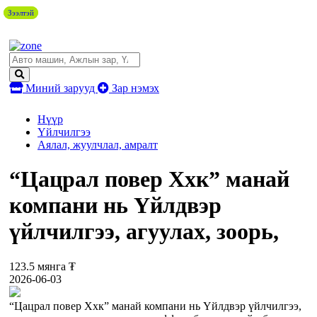
Зээлтэй
Зээлтэй
Миний зарууд
Зар нэмэх
Нүүр
Үйлчилгээ
Аялал, жуулчлал, амралт
“Цацрал повер Ххк” манай
компани нь Үйлдвэр
үйлчилгээ, агуулах, зоорь,
123.5 мянга ₮
2026-06-03
“Цацрал повер Ххк” манай компани нь Үйлдвэр үйлчилгээ,