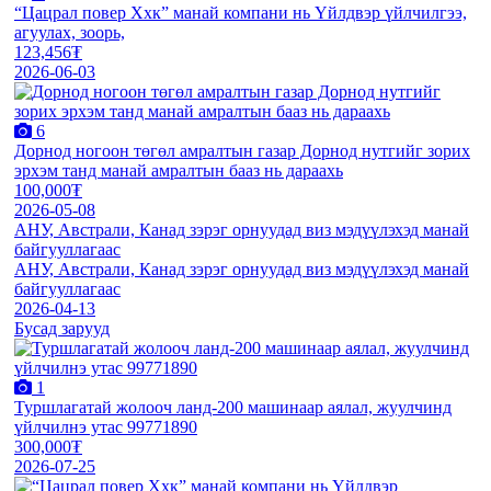
“Цацрал повер Ххк” манай компани нь Үйлдвэр үйлчилгээ,
агуулах, зоорь,
123,456₮
2026-06-03
6
Дорнод ногоон төгөл амралтын газар Дорнод нутгийг зориx
эрxэм танд манай амралтын бааз нь дарааxь
100,000₮
2026-05-08
АНУ, Австрали, Канад зэрэг орнуудад виз мэдүүлэхэд манай
байгууллагаас
АНУ, Австрали, Канад зэрэг орнуудад виз мэдүүлэхэд манай
байгууллагаас
2026-04-13
Бусад зарууд
1
Туршлагатай жолооч ланд-200 машинаар аялал, жуулчинд
үйлчилнэ утас 99771890
300,000₮
2026-07-25