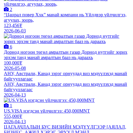
2
“Цацрал повер Ххк” манай компани нь Үйлдвэр үйлчилгээ,
агуулах, зоорь,
123,456₮
2026-06-03
6
Дорнод ногоон төгөл амралтын газар Дорнод нутгийг зориx
эрxэм танд манай амралтын бааз нь дарааxь
100,000₮
2026-05-08
АНУ, Австрали, Канад зэрэг орнуудад виз мэдүүлэхэд манай
байгууллагаас
АНУ, Австрали, Канад зэрэг орнуудад виз мэдүүлэхэд манай
байгууллагаас
2026-04-13
1
US.VISA нэгдсэн үйлчилгээ: 450,000MNT
555,000₮
2026-04-13
ЦАГААЧЛАЛЫН БУС ВИЗИЙН МЭДҮҮЛГЭЭР [АЯЛАЛ,
БИЗНЕС, АЖИЛ ХЭРЭГ, ЭРҮҮЛ МЭНД,