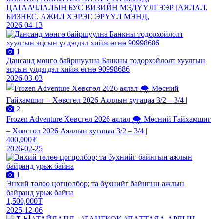
ЦАГААЧЛАЛЫН БУС ВИЗИЙН МЭДҮҮЛГЭЭР [АЯЛАЛ,
БИЗНЕС, АЖИЛ ХЭРЭГ, ЭРҮҮЛ МЭНД,
2026-04-13
1
Дансанд мөнгө байршуулна Банкны тодорхойлолт хуулгын
эцсын үлдэгдэл хийж өгнө 90998686
2026-03-03
2
Frozen Adventure Хөвсгөл 2026 аялал 🌨️ Мөсний Гайхамшиг
– Хөвсгөл 2026 Аяллын хугацаа 3/2 – 3/4 |
400,000₮
2026-02-25
1
Энхий төлөө цогцолбор; та бүхнийг байнгын ажлын
байранд урьж байна
1,500,000₮
2025-12-06