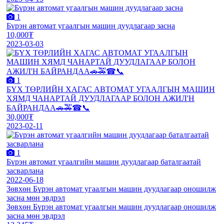
1
Бүрэн автомат угаалгын машин дуудлагаар засна
10,000₮
2023-03-03
1
БҮХ ТӨРЛИЙН ХАГАС АВТОМАТ УГААЛГЫН МАШИН
ХЯМД ЧАНАРТАЙ ДУУДЛАГААР БОЛОН АЖИЛ'Н
БАЙРАНДАА🚗🚕☎📞
30,000₮
2023-02-11
1
Бүрэн автомат угаалгийн машин дуудлагаар баталгаатай
засварлана
2022-06-18
Зөвхөн Бүрэн автомат угаалгын машин дуудлагаар оношилж
засна мөн эвдрэл
Зөвхөн Бүрэн автомат угаалгын машин дуудлагаар оношилж
засна мөн эвдрэл