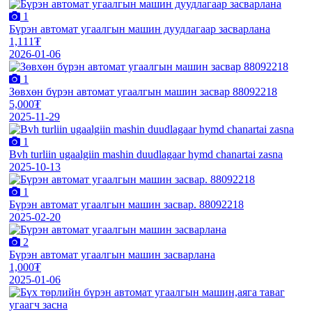
1
Бүрэн автомат угаалгын машин дуудлагаар засварлана
1,111₮
2026-01-06
1
Зөвхөн бүрэн автомат угаалгын машин засвар 88092218
5,000₮
2025-11-29
1
Bvh turliin ugaalgiin mashin duudlagaar hymd chanartai zasna
2025-10-13
1
Бүрэн автомат угаалгын машин засвар. 88092218
2025-02-20
2
Бүрэн автомат угаалгын машин засварлана
1,000₮
2025-01-06