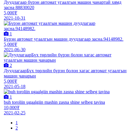
Дуудлагаар бүрэн автомат угаалгын машин чанартай хямд
засна 88830020
5,000₮
2021-10-31
1
Бүрэн автомат угаалгын машин дуудлагаар засна.94148982.
5,000₮
2021-06-30
2
ДуудлагаарБүх төрлийн бүрэн болон хагас автомат угаалгын
машин чанарын
5,000₮
2021-05-18
1
buh toroliin ugaalgiin mashin zasna shine selbeg tavina
10,000₮
2021-02-25
1
2