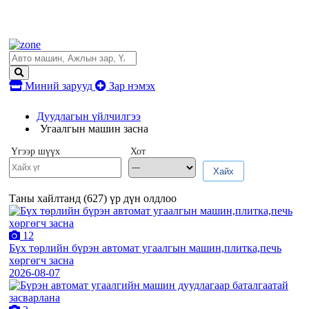
Миний зарууд
Зар нэмэх
Дуудлагын үйлчилгээ
Угаалгын машин засна
Үгээр шүүх
Хот
Хайх
Таны хайлтанд (
627
) үр дүн олдлоо
12
Бүх төрлийн бүрэн автомат угаалгын машин,плитка,печь
хөргөгч засна
2026-08-07