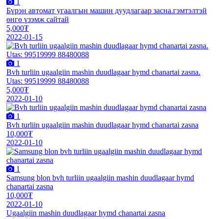
1
Бүрэн автомат угаалгын машин дуудлагаар засна.гэмтэлтэй
өнгө үзэмж сайтай
5,000₮
2022-01-15
1
Bvh turliin ugaalgiin mashin duudlagaar hymd chanartai zasna.
Utas: 99519999 88480088
5,000₮
2022-01-10
1
Bvh turliin ugaalgiin mashin duudlagaar hymd chanartai zasna
10,000₮
2022-01-10
1
Samsung blon bvh turliin ugaalgiin mashin duudlagaar hymd
chanartai zasna
10,000₮
2022-01-10
Ugaalgiin mashin duudlagaar hymd chanartai zasna