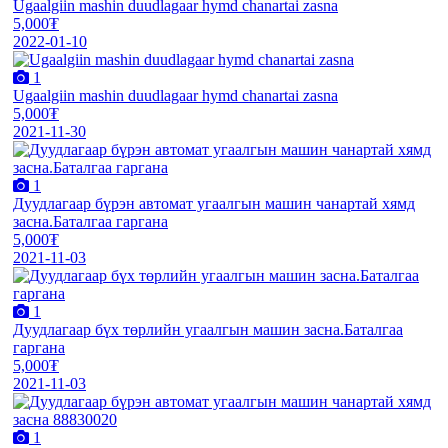
Ugaalgiin mashin duudlagaar hymd chanartai zasna
5,000₮
2022-01-10
1
Ugaalgiin mashin duudlagaar hymd chanartai zasna
5,000₮
2021-11-30
1
Дуудлагаар бүрэн автомат угаалгын машин чанартай хямд
засна.Баталгаа гаргана
5,000₮
2021-11-03
1
Дуудлагаар бүх төрлийн угаалгын машин засна.Баталгаа
гаргана
5,000₮
2021-11-03
1