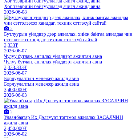
Хог тээврийн байгууллагад ачигч ажилд авна
Хог тээврийн байгууллагад ачигч ажилд авна
2026-06-08
2
Бутлуурын үйлдвэр дээр ажиллах, хийж байгаа ажилдаа чин
сэтгэлээсээ ханддаг, техник сэтгэхүй сайтай
3,333₮
2026-06-07
Чулуу бутлан, ангилах үйлдвэрт ажилтан авна
Чулуу бутлан, ангилах үйлдвэрт ажилтан авна
3,333,333₮
2026-06-07
Борлуулалтын менежер ажилд авна
Борлуулалтын менежер ажилд авна
3,400,000₮
2026-06-03
2
Улаанбаатар Их Дэлгүүрт тогтмол ажиллах ЗАСАЛЧИН
ажилд авна
2,450,000₮
2026-06-02