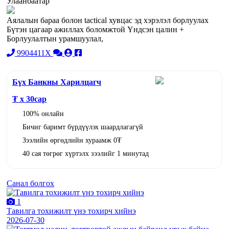
Улаанбаатар
Аялалын бараа болон tactical хувцас эд хэрэлэл борлуулах
Бүтэн цагаар ажиллах боломжтой Үндсэн цалин +
Борлуулалтын урамшуулал,
9904411X
Бүх Банкны Харилцагч
₮ x
30
сар
100% онлайн
Бичиг баримт бүрдүүлэх шаардлагагүй
Зээлийн өргөдлийн хураамж 0₮
40 сая төгрөг хүртэлх зээлийг 1 минутад
Санал болгох
1
Тавилга тохижилт үнэ тохирч хийнэ
2026-07-30