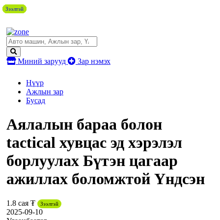
Зээлтэй
Зээлтэй
Зээлтэй
Зээлтэй
Зээлтэй
Миний зарууд
Зар нэмэх
Нүүр
Ажлын зар
Бусад
Аялалын бараа болон
tactical хувцас эд хэрэлэл
борлуулах Бүтэн цагаар
ажиллах боломжтой Үндсэн
1.8 сая ₮
Зээлтэй
2025-09-10