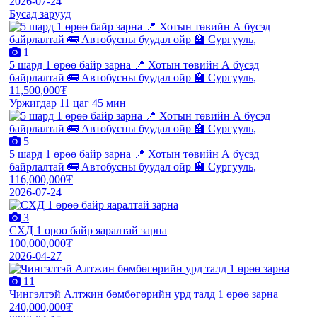
2026-07-24
Бусад зарууд
1
5 шард 1 өрөө байр зарна 📍 Хотын төвийн А бүсэд
байрлалтай 🚌 Автобусны буудал ойр 🏫 Сургууль,
11,500,000₮
Уржигдар 11 цаг 45 мин
5
5 шард 1 өрөө байр зарна 📍 Хотын төвийн А бүсэд
байрлалтай 🚌 Автобусны буудал ойр 🏫 Сургууль,
116,000,000₮
2026-07-24
3
СХД 1 өрөө байр яаралтай зарна
100,000,000₮
2026-04-27
11
Чингэлтэй Алтжин бөмбөгөрийн урд талд 1 өрөө зарна
240,000,000₮