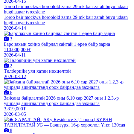
2026-04-15
1oroo bair mockwa horoolold zarna 29 mk bair zarah buyu udaan
hugthaagar tvreeslene
1oroo bair mockwa horoolold zarna 29 mk bair zarah buyu udaan
hugthaagar tvreeslene
2026-04-14
3
Барс захын хойно байрлал сайтай 1 өрөө байр зарна
110,000,000₮
2026-04-11
2
Төлбөрийн уян хатан нөхцөлтэй
2026-03-12
6
Зайсанд байрлалтай 2026 оны 6,10 сар 2027 оны 1,2,3,-р
улиралд ашиглалтанд орох байрандаа захиалга
3,819,000₮
2026-03-05
8