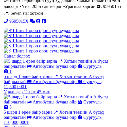
🎉Шинэ 1 өрөө орон сууц худалдана. ▪️46мкв талбайтай ▪️8-н
давхарт ▪️Үнэ: 205н сая төгрөг ▪️Урагшаа харсан ☎️: 95950155
📍: Seven star хотхон
9595015X
Санал болгох
1
5 шард 1 өрөө байр зарна 📍 Хотын төвийн А бүсэд
байрлалтай 🚌 Автобусны буудал ойр 🏫 Сургууль,
11,500,000₮
Уржигдар 11 цаг 45 мин
5
5 шард 1 өрөө байр зарна 📍 Хотын төвийн А бүсэд
байрлалтай 🚌 Автобусны буудал ойр 🏫 Сургууль,
116,000,000₮