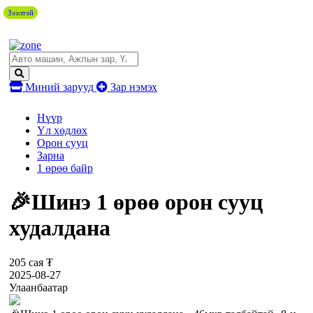
Зээлтэй
Зээлтэй
Зээлтэй
Миний зарууд
Зар нэмэх
Нүүр
Үл хөдлөх
Орон сууц
Зарна
1 өрөө байр
🎉Шинэ 1 өрөө орон сууц
худалдана
205 сая ₮
2025-08-27
Улаанбаатар