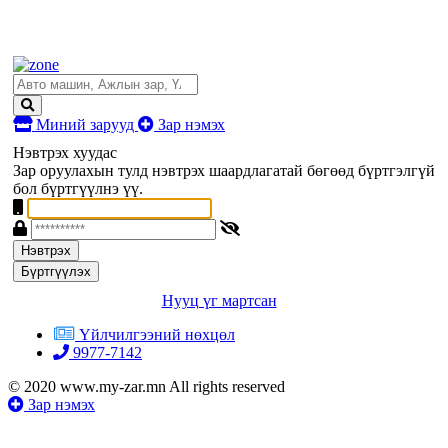
Миний зарууд
Зар нэмэх
Нэвтрэх хуудас
Зар оруулахын тулд нэвтрэх шаардлагатай бөгөөд бүртгэлгүй
бол бүртгүүлнэ үү.
Нэвтрэх
Бүртгүүлэх
Нууц үг мартсан
Үйлчилгээний нөхцөл
9977-7142
© 2020 www.my-zar.mn All rights reserved
Зар нэмэх